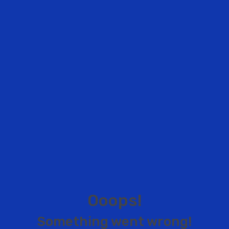
O
o
o
p
s
!
S
o
m
e
t
h
i
n
g
w
e
n
t
w
r
o
n
g
!