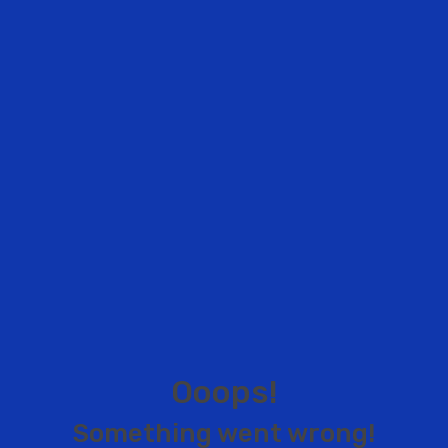
O
o
o
p
s
!
S
o
m
e
t
h
i
n
g
w
e
n
t
w
r
o
n
g
!