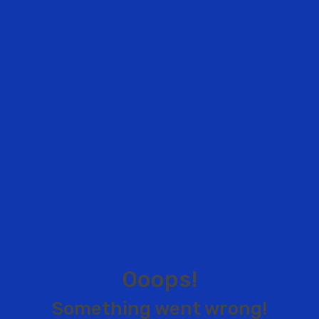
O
o
o
p
s
!
S
o
m
e
t
h
i
n
g
w
e
n
t
w
r
o
n
g
!