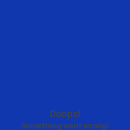
O
o
o
p
s
!
S
o
m
e
t
h
i
n
g
w
e
n
t
w
r
o
n
g
!