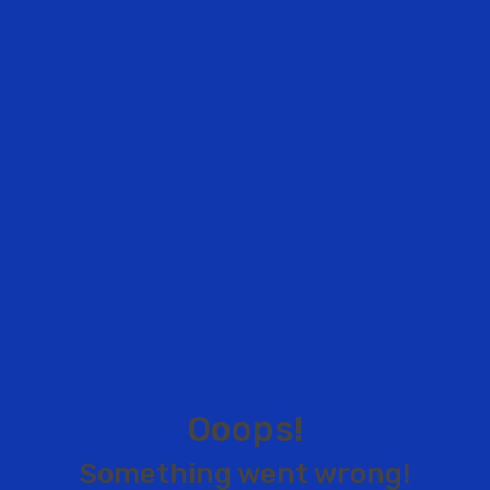
O
o
o
p
s
!
S
o
m
e
t
h
i
n
g
w
e
n
t
w
r
o
n
g
!