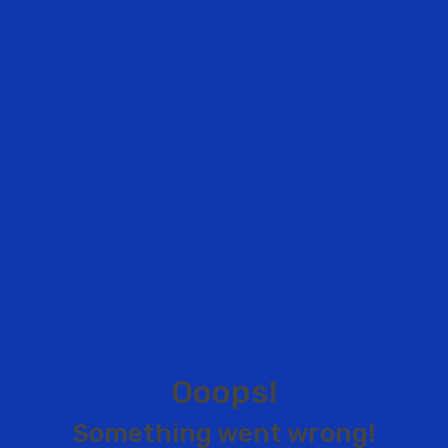
O
o
o
p
s
!
S
o
m
e
t
h
i
n
g
w
e
n
t
w
r
o
n
g
!