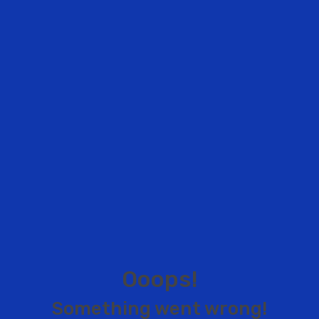
O
o
o
p
s
!
S
o
m
e
t
h
i
n
g
w
e
n
t
w
r
o
n
g
!