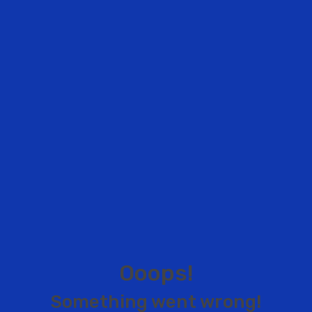
O
o
o
p
s
!
S
o
m
e
t
h
i
n
g
w
e
n
t
w
r
o
n
g
!