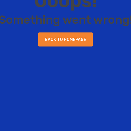
O
o
o
p
s
!
S
o
m
e
t
h
i
n
g
w
e
n
t
w
r
o
n
g
B
A
C
K
T
O
H
O
M
E
P
A
G
E