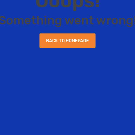
O
o
o
p
s
!
S
o
m
e
t
h
i
n
g
w
e
n
t
w
r
o
n
g
B
A
C
K
T
O
H
O
M
E
P
A
G
E