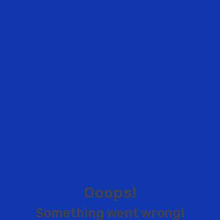
O
o
o
p
s
!
S
o
m
e
t
h
i
n
g
w
e
n
t
w
r
o
n
g
!