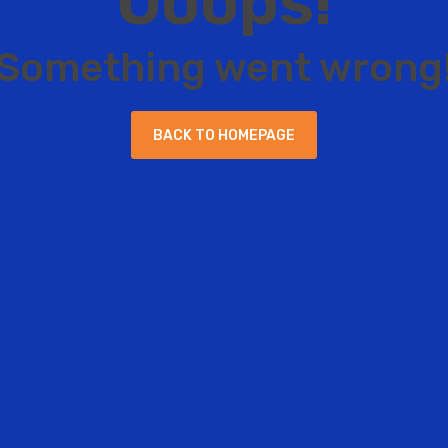
O
o
o
p
s
!
S
o
m
e
t
h
i
n
g
w
e
n
t
w
r
o
n
g
B
A
C
K
T
O
H
O
M
E
P
A
G
E