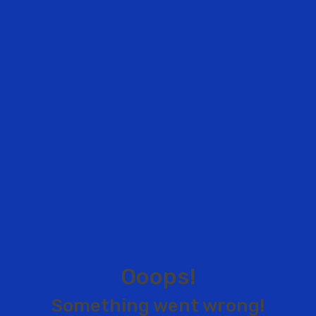
O
o
o
p
s
!
S
o
m
e
t
h
i
n
g
w
e
n
t
w
r
o
n
g
!