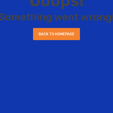
O
o
o
p
s
!
S
o
m
e
t
h
i
n
g
w
e
n
t
w
r
o
n
g
B
A
C
K
T
O
H
O
M
E
P
A
G
E