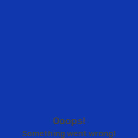
O
o
o
p
s
!
S
o
m
e
t
h
i
n
g
w
e
n
t
w
r
o
n
g
!