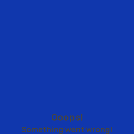
O
o
o
p
s
!
S
o
m
e
t
h
i
n
g
w
e
n
t
w
r
o
n
g
!