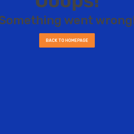
O
o
o
p
s
!
S
o
m
e
t
h
i
n
g
w
e
n
t
w
r
o
n
g
B
A
C
K
T
O
H
O
M
E
P
A
G
E