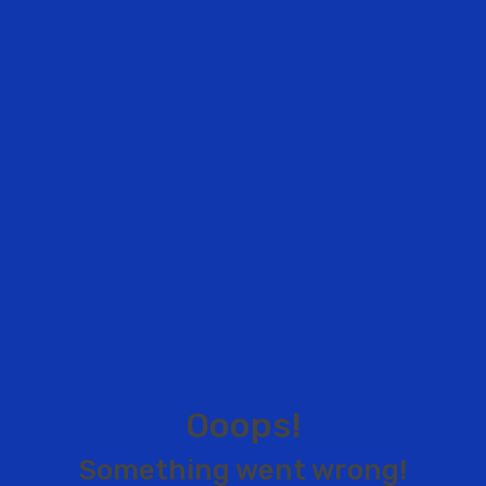
O
o
o
p
s
!
S
o
m
e
t
h
i
n
g
w
e
n
t
w
r
o
n
g
!