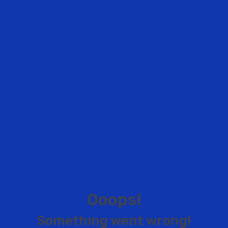
O
o
o
p
s
!
S
o
m
e
t
h
i
n
g
w
e
n
t
w
r
o
n
g
!