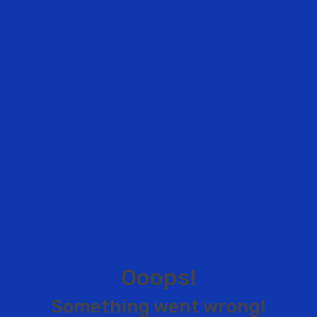
O
o
o
p
s
!
S
o
m
e
t
h
i
n
g
w
e
n
t
w
r
o
n
g
!