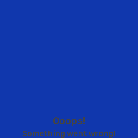
O
o
o
p
s
!
S
o
m
e
t
h
i
n
g
w
e
n
t
w
r
o
n
g
!