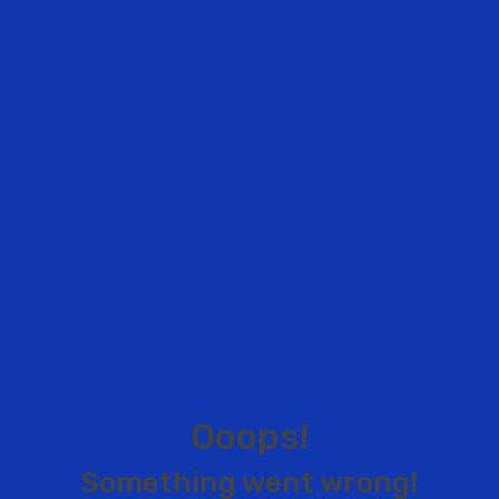
O
o
o
p
s
!
S
o
m
e
t
h
i
n
g
w
e
n
t
w
r
o
n
g
!