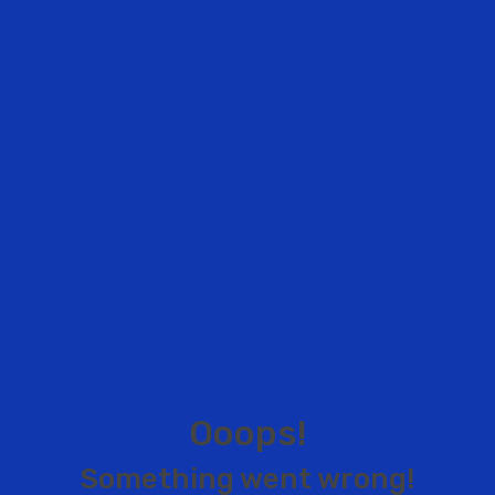
O
o
o
p
s
!
S
o
m
e
t
h
i
n
g
w
e
n
t
w
r
o
n
g
!