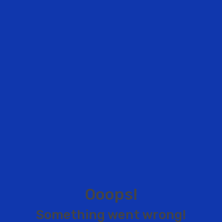
O
o
o
p
s
!
S
o
m
e
t
h
i
n
g
w
e
n
t
w
r
o
n
g
!