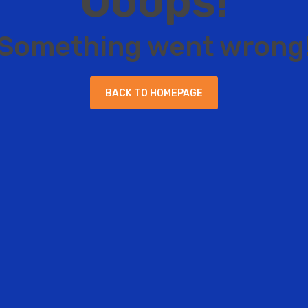
O
o
o
p
s
!
S
o
m
e
t
h
i
n
g
w
e
n
t
w
r
o
n
g
B
A
C
K
T
O
H
O
M
E
P
A
G
E