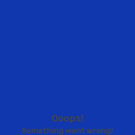
O
o
o
p
s
!
S
o
m
e
t
h
i
n
g
w
e
n
t
w
r
o
n
g
!