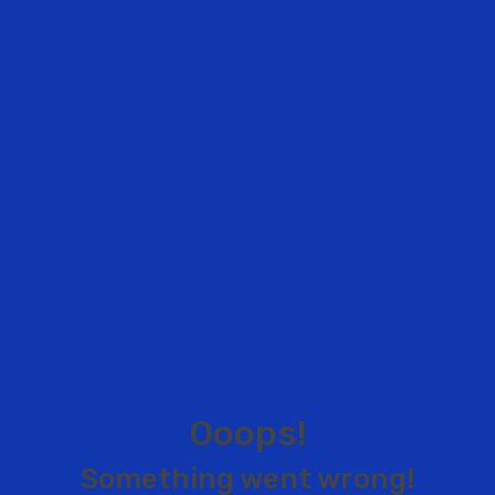
O
o
o
p
s
!
S
o
m
e
t
h
i
n
g
w
e
n
t
w
r
o
n
g
!